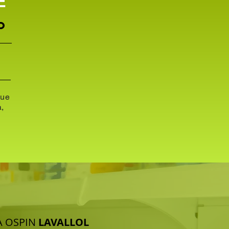
E
O
que
a,
A OSPIN
LAVALLOL