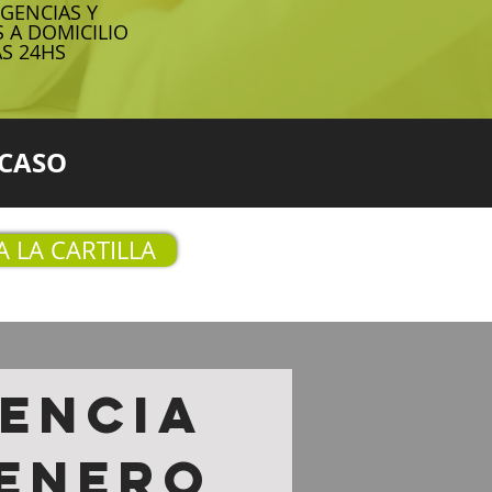
GENCIAS Y
 A DOMICILIO
AS 24HS
 CASO
A LA CARTILLA
lencia
genero