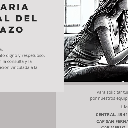
ARIA
AL DEL
AZO
a.
ato digno y respetuoso.
 la consulta y la
ación vinculada a la
​Para solicitar t
por nuestros equipos
Ll
CENTRAL: 4941
CAP SAN FERN
CAP MERLO: 