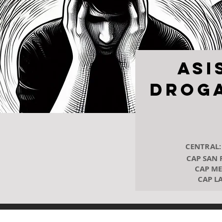
Asi
Drog
CENTRAL:
CAP SAN 
CAP ME
CAP LA