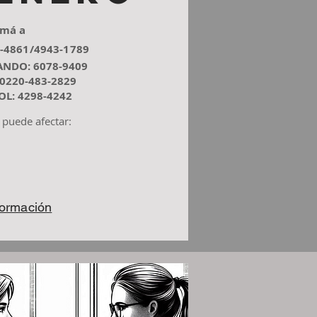
amá a
-4861/4943-1789
ANDO: 6078-9409
0220-483-2829
L: 4298-4242​
 puede afectar:
formación