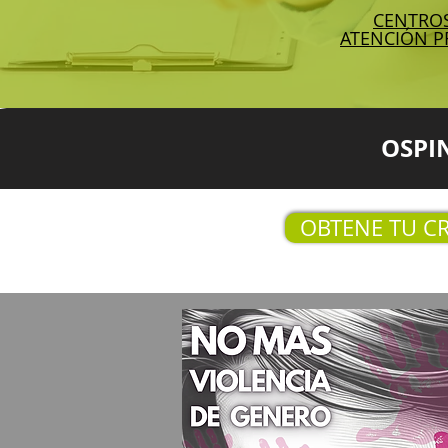
CENTRO
ATENCIÓN P
OSPI
OBTENE TU C