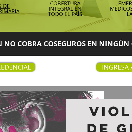
COBERTURA
EMER
S DE
INTEGRAL EN
MÉDICOS
RIMARIA
TODO EL PAÍS
L
N NO COBRA COSEGUROS EN NINGÚN
REDENCIAL
INGRESA 
vio
de 