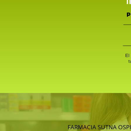
El
t
FARMACIA SUTNA OSP