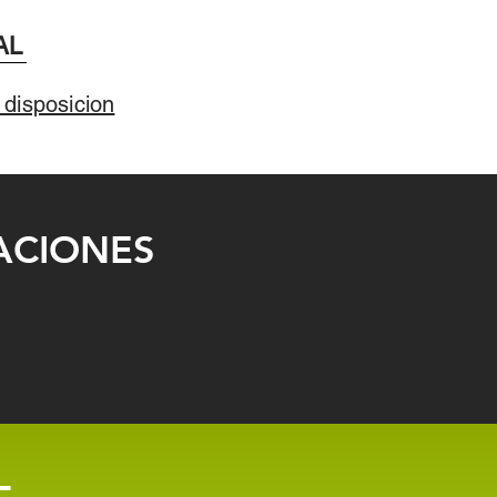
AL
 disposicion
ACIONES