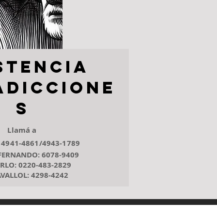
stencia
adiccione
s
Llamá a
 4941-4861/4943-1789
FERNANDO: 6078-9409
RLO: 0220-483-2829
VALLOL: 4298-4242​