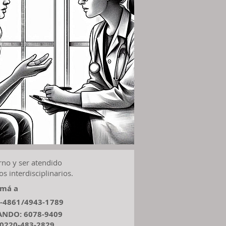
urno y ser atendido
 interdisciplinarios.​
amá a
-4861/4943-1789
ANDO: 6078-9409
0220-483-2829