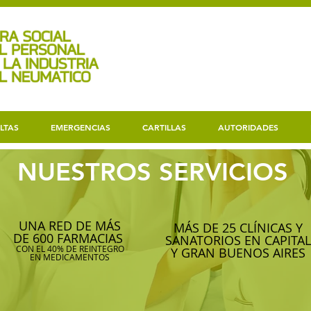
LTAS
EMERGENCIAS
CARTILLAS
AUTORIDADES
NUESTROS SERVICIOS
UNA RED DE MÁS
MÁS DE 25 CLÍNICAS Y
DE 600 FARMACIAS
SANATORIOS EN CAPITAL
CON EL 40% DE REINTEGRO
Y GRAN BUENOS AIRES
EN MEDICAMENTOS