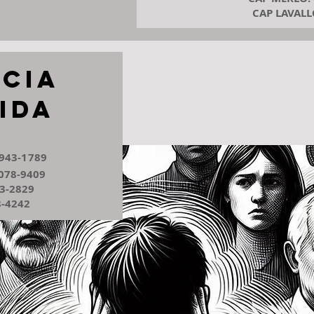
CAP LAVALLO
ncia
ida
943-1789
078-9409
3-2829
-4242​